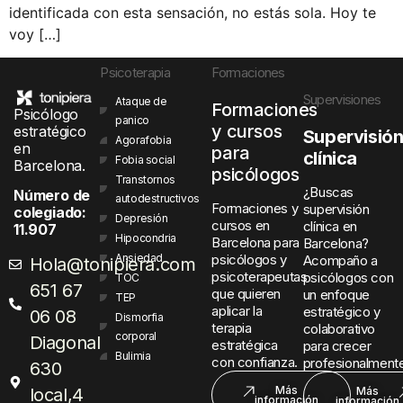
identificada con esta sensación, no estás sola. Hoy te
voy […]
Psicoterapia
Formaciones
Supervisiones
Ataque de
Formaciones
Psicólogo
panico
y cursos
estratégico
Supervisió
Agorafobia
en
para
clínica
Fobia social
Barcelona.
psicólogos
Transtornos
¿Buscas
Número de
autodestructivos
Formaciones y
supervisión
colegiado:
Depresión
cursos en
clínica en
11.907
Hipocondria
Barcelona para
Barcelona?
Ansiedad
psicólogos y
Acompaño a
Hola@tonipiera.com
psicoterapeutas
psicólogos con
TOC
651 67
que quieren
un enfoque
TEP
aplicar la
estratégico y
06 08
Dismorfia
terapia
colaborativo
corporal
Diagonal
estratégica
para crecer
Bulimia
con confianza.
profesionalmente
630
Más
local,4
Más
información
información