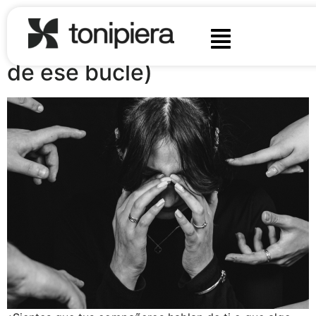
¿Por qué siento que todos
hablan de mí? (y cómo salir
de ese bucle)