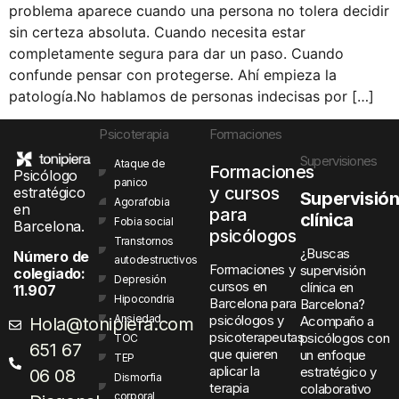
problema aparece cuando una persona no tolera decidir
sin certeza absoluta. Cuando necesita estar
completamente segura para dar un paso. Cuando
confunde pensar con protegerse. Ahí empieza la
patología.No hablamos de personas indecisas por […]
Psicoterapia
Formaciones
Supervisiones
Ataque de
Formaciones
Psicólogo
panico
y cursos
estratégico
Supervisió
Agorafobia
en
para
clínica
Fobia social
Barcelona.
psicólogos
Transtornos
¿Buscas
Número de
autodestructivos
Formaciones y
supervisión
colegiado:
Depresión
cursos en
clínica en
11.907
Hipocondria
Barcelona para
Barcelona?
Ansiedad
psicólogos y
Acompaño a
Hola@tonipiera.com
psicoterapeutas
psicólogos con
TOC
651 67
que quieren
un enfoque
TEP
aplicar la
estratégico y
06 08
Dismorfia
terapia
colaborativo
corporal